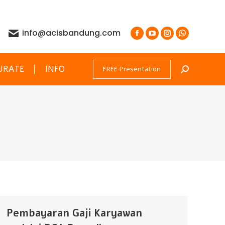
info@acisbandung.com
URATE
INFO
FREE Presentation
Search:
Pembayaran Gaji Karyawan