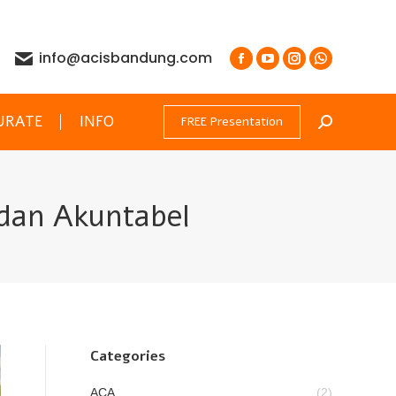
info@acisbandung.com
URATE
INFO
FREE Presentation
Search:
dan Akuntabel
Categories
ACA
(2)