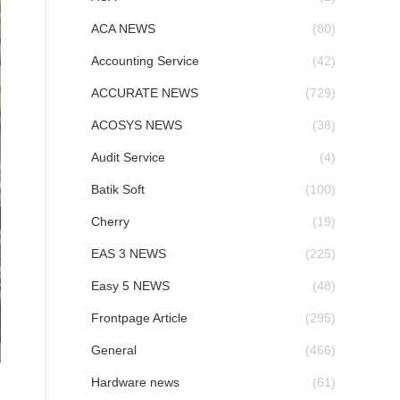
ACA NEWS
(80)
Accounting Service
(42)
ACCURATE NEWS
(729)
ACOSYS NEWS
(38)
Audit Service
(4)
Batik Soft
(100)
Cherry
(19)
EAS 3 NEWS
(225)
Easy 5 NEWS
(48)
Frontpage Article
(295)
General
(466)
Hardware news
(61)