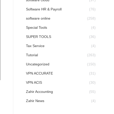
software cloud
(97)
Software HR & Payroll
(76)
software online
(258)
Special Tools
(4)
SUPER TOOLS
(36)
Tax Service
(4)
Tutorial
(263)
Uncategorized
(150)
VPN ACCURATE
(31)
VPN ACIS
(30)
Zahir Accounting
(55)
Zahir News
(4)