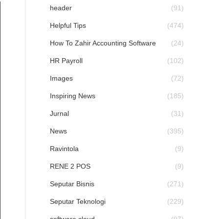
header
(91)
Helpful Tips
(474)
How To Zahir Accounting Software
(24)
HR Payroll
(102)
Images
(72)
Inspiring News
(185)
Jurnal
(31)
News
(395)
Ravintola
(9)
RENE 2 POS
(9)
Seputar Bisnis
(271)
Seputar Teknologi
(229)