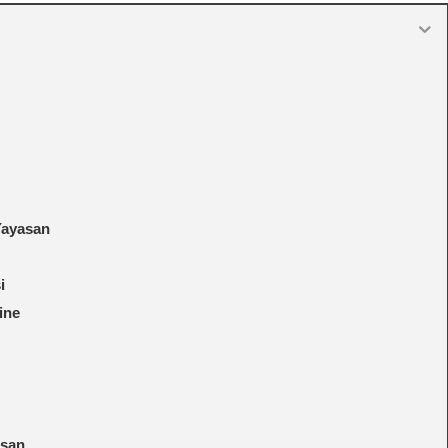
Yayasan
i
ine
asan