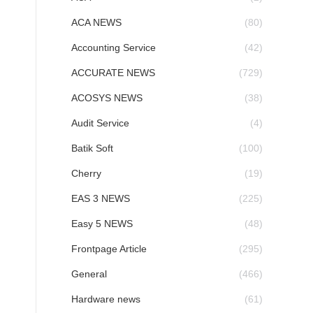
ACA NEWS
(80)
Accounting Service
(42)
ACCURATE NEWS
(729)
ACOSYS NEWS
(38)
Audit Service
(4)
Batik Soft
(100)
Cherry
(19)
EAS 3 NEWS
(225)
Easy 5 NEWS
(48)
Frontpage Article
(295)
General
(466)
Hardware news
(61)