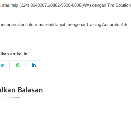
m
atau telp (024) 86400871/0882-9508-8898(WA) dengan Tim Solution
sanan atau informasi lebih lanjut mengenai Training Accurate Klik
ikan artikel ini
e
Share
Share
Share
on
on
on
book
Twitter
WhatsApp
LinkedIn
lkan Balasan