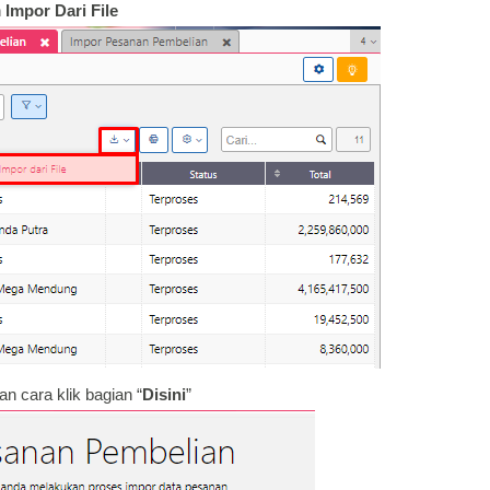
h
Impor Dari File
n cara klik bagian “
Disini
”