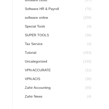
software cloud
(97)
Software HR & Payroll
(76)
software online
(258)
Special Tools
(4)
SUPER TOOLS
(36)
Tax Service
(4)
Tutorial
(263)
Uncategorized
(150)
VPN ACCURATE
(31)
VPN ACIS
(30)
Zahir Accounting
(55)
Zahir News
(4)