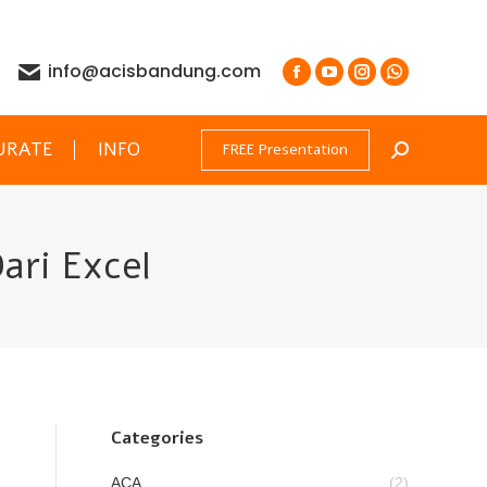
info@acisbandung.com
URATE
INFO
FREE Presentation
Search:
ari Excel
Categories
ACA
(2)