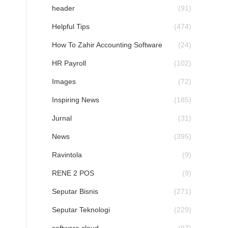
header
(91)
Helpful Tips
(474)
How To Zahir Accounting Software
(24)
HR Payroll
(102)
Images
(72)
Inspiring News
(185)
Jurnal
(31)
News
(395)
Ravintola
(9)
RENE 2 POS
(9)
Seputar Bisnis
(271)
Seputar Teknologi
(229)