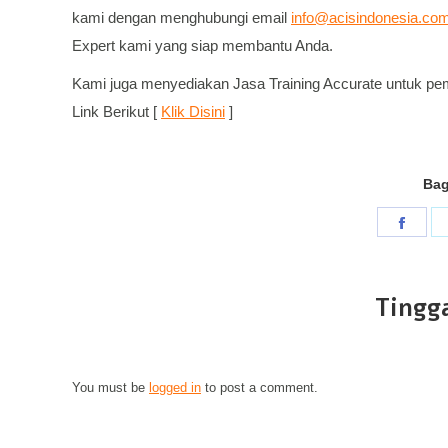
kami dengan menghubungi email
info@acisindonesia.co
Expert kami yang siap membantu Anda.
Kami juga menyediakan Jasa Training Accurate untuk peme
Link Berikut [
Klik Disini
]
Bag
Shar
on
Face
Tingga
You must be
logged in
to post a comment.