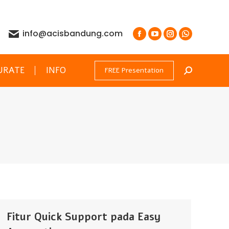
info@acisbandung.com
URATE
INFO
FREE Presentation
Search:
Fitur Quick Support pada Easy