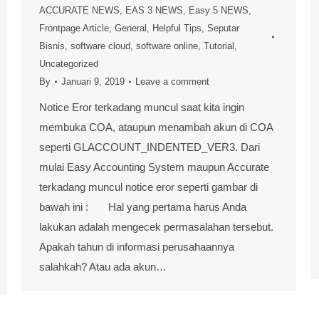
ACCURATE NEWS
,
EAS 3 NEWS
,
Easy 5 NEWS
,
Frontpage Article
,
General
,
Helpful Tips
,
Seputar
Bisnis
,
software cloud
,
software online
,
Tutorial
,
Uncategorized
By
Januari 9, 2019
Leave a comment
Notice Eror terkadang muncul saat kita ingin
membuka COA, ataupun menambah akun di COA
seperti GLACCOUNT_INDENTED_VER3. Dari
mulai Easy Accounting System maupun Accurate
terkadang muncul notice eror seperti gambar di
bawah ini : Hal yang pertama harus Anda
lakukan adalah mengecek permasalahan tersebut.
Apakah tahun di informasi perusahaannya
salahkah? Atau ada akun…