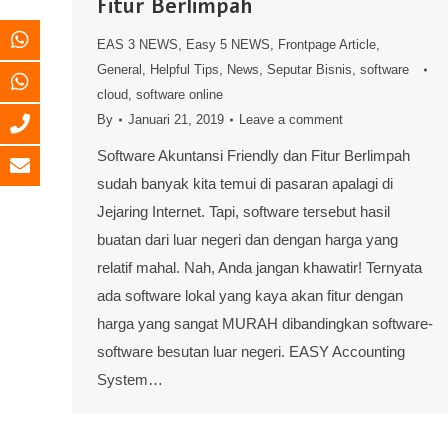
Fitur Berlimpah
EAS 3 NEWS
,
Easy 5 NEWS
,
Frontpage Article
,
General
,
Helpful Tips
,
News
,
Seputar Bisnis
,
software
cloud
,
software online
By
Januari 21, 2019
Leave a comment
Software Akuntansi Friendly dan Fitur Berlimpah
sudah banyak kita temui di pasaran apalagi di
Jejaring Internet. Tapi, software tersebut hasil
buatan dari luar negeri dan dengan harga yang
relatif mahal. Nah, Anda jangan khawatir! Ternyata
ada software lokal yang kaya akan fitur dengan
harga yang sangat MURAH dibandingkan software-
software besutan luar negeri. EASY Accounting
System…